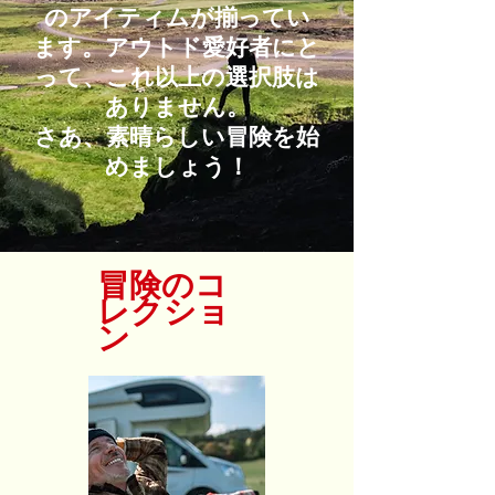
のアイティムが揃ってい
ます。アウトド愛好者にと
って、これ以上の選択肢は
ありません。
さあ、素晴らしい冒険を始
めましょう！
冒険のコ
レクショ
ン